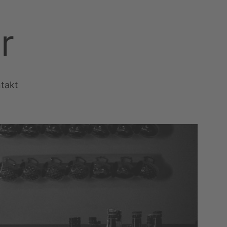
r
takt