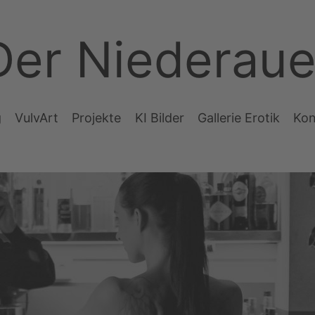
Der Niederaue
g
VulvArt
Projekte
KI Bilder
Gallerie Erotik
Kon