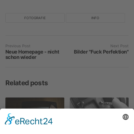
FOTOGRAFIE
INFO
Previous Post
Next Post
Neue Homepage - nicht
Bilder "Fuck Perfektion"
schon wieder
Related posts